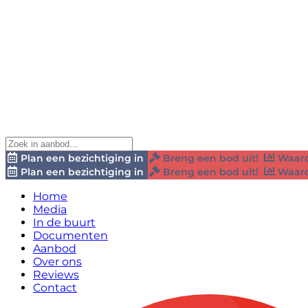
Plan een bezichtiging in
Breng een bod uit!
Waard
Plan een bezichtiging in
Breng een bod uit!
Waard
Home
Media
In de buurt
Documenten
Aanbod
Over ons
Reviews
Contact