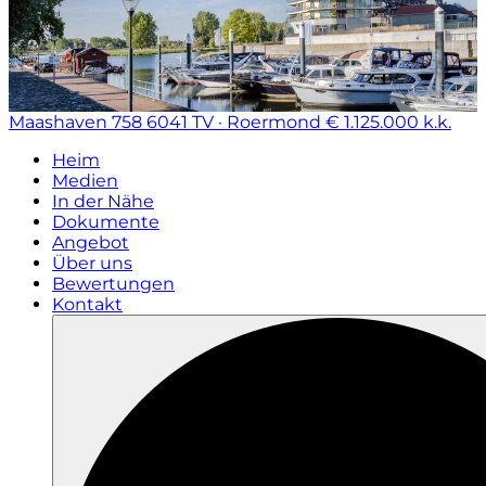
Maashaven 758
6041 TV · Roermond
€ 1.125.000 k.k.
Heim
Medien
In der Nähe
Dokumente
Angebot
Über uns
Bewertungen
Kontakt