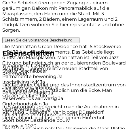
Große Schiebetüren geben Zugang zu einem
geräumigen Balkon mit Panoramablick auf die
Maasplassen, den Hafen und die Stadt. Mit 3
Schlafzimmern, 2 Bädern, einem Lagerraum und 2
Parkplätzen wohnen Sie hier repräsentativ und ohne
Sorgen.
Lesen Sie die vollständige Beschreibung →
ALLGEMEIN:
Die Manhattan Urban Residence hat 15 Stockwerke
Eigenschaften
und 39 luxuriöse Apartments. Das Gebäude liegt
direkt am Maasplassen. Manhattan ist Teil von Jazz
City und befindet sich an der pulsierenden Boulevard
Vraagprijs
€ 1.125.000 k.k.
Nautique in einem relativ neuen Stadtteil von
Status
Beschikbaar
Roermond.
Permanente bewoning
Ja
Inschrijving KvK
Ja
Der Designer Outlet und das Innenstadtzentrum von
Jaarlijkse vergadering
Ja
Roermond sind buchstäblich um die Ecke. Man
Periodieke bijdrage
Ja
spaziert einfach hin.
Reservefonds aanwezig
Ja
Onderhoudsplan
Ja
In 5 Autominuten erreicht man die Autobahnen in
Opstalverzekering
Ja
Richtung Eindhoven, Venlo oder Düsseldorf.
Object type
Penthouse (appartement)
Deutschland liegt fast im eigenen Hinterhof.
Soort bouw
Bestaande bouw
Bouwjaar
2020
Die Natur ist auch nah: Der Meinweg, die Maas-Plätze