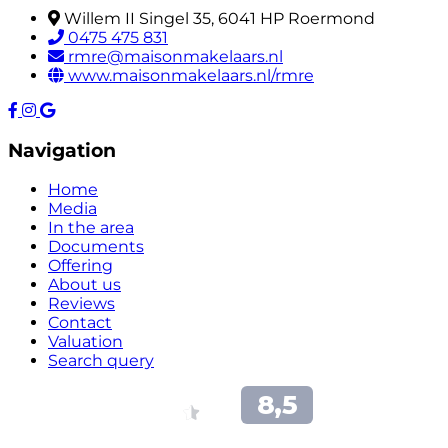
Willem II Singel 35, 6041 HP Roermond
0475 475 831
rmre@maisonmakelaars.nl
www.maisonmakelaars.nl/rmre
Navigation
Home
Media
In the area
Documents
Offering
About us
Reviews
Contact
Valuation
Search query