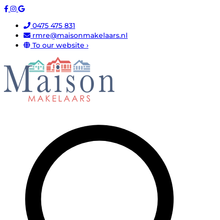
0475 475 831
rmre@maisonmakelaars.nl
To our website ›