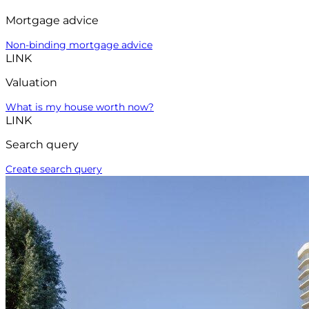
Mortgage advice
Non-binding mortgage advice
LINK
Valuation
What is my house worth now?
LINK
Search query
Create search query